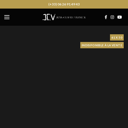
(+33) 06 26 91 49 43
61 X 50
INDISPONIBLE À LA VENTE