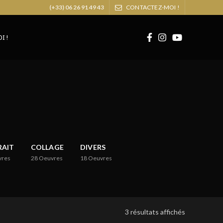
(+33) 06 26 91 49 43
CONTACTEZ-MOI !
I !
RAIT
COLLAGE
DIVERS
vres
28
Oeuvres
18
Oeuvres
3 résultats affichés