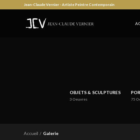
Jean-Claude Vernier - Artiste Peintre Contemporain
A
OBJETS & SCULPTURES
POR
3
Oeuvres
75
O
Accueil
Galerie