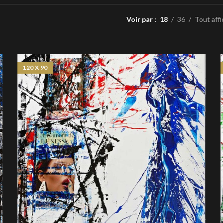
Voir par
18
36
Tout affi
120 X 90