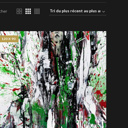
cher
120 X 90