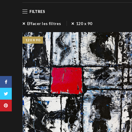
FILTRES
Effacer les filtres
120 x 90
120 X 90
Facebook
Twitter
Pinterest