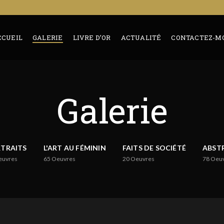
CCUEIL
GALERIE
LIVRE D’OR
ACTUALITÉ
CONTACTEZ-MO
Galerie
TRAITS
L'ART AU FÉMININ
FAITS DE SOCIÉTÉ
ABST
euvres
65
Oeuvres
20
Oeuvres
78
Oeu