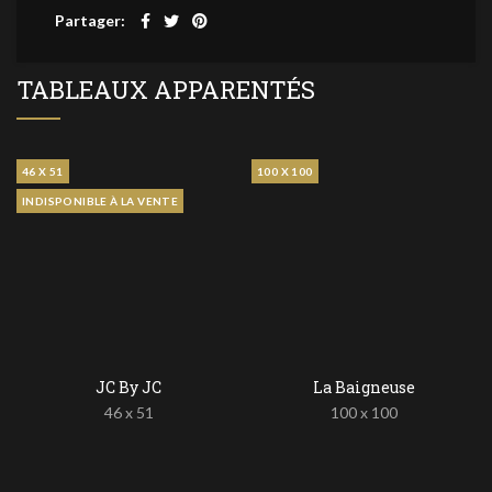
Partager
TABLEAUX APPARENTÉS
46 X 51
100 X 100
INDISPONIBLE À LA VENTE
JC By JC
La Baigneuse
46 x 51
100 x 100