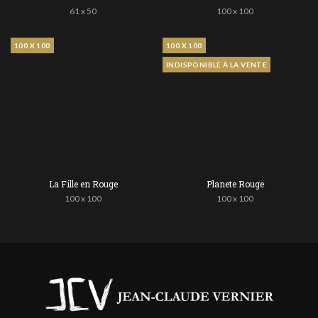
61 x 50
100 x 100
100 X 100
100 X 100
INDISPONIBLE À LA VENTE
La Fille en Rouge
Planete Rouge
100 x 100
100 x 100