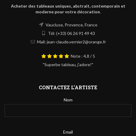
Acheter des tableaux uniques, abstrait, contemporain et
moderne pour votre décoration.
Vaucluse, Provence, France
Tél: (+33) 06 26 91 49 43
Mail: jean-claude.vernier2@orange.fr
Note : 4,8 / 5
"Superbe tableau, j'adore!"
CONTACTEZ L’ARTISTE
Nom
Email