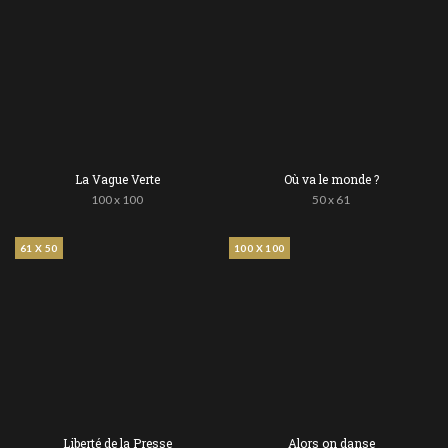
La Vague Verte
Où va le monde ?
100 x 100
50 x 61
61 X 50
100 X 100
Liberté de la Presse
Alors on danse